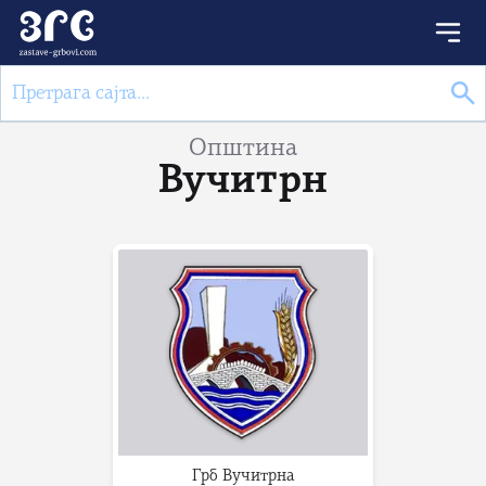
Општина
Вучитрн
Грб Вучитрна