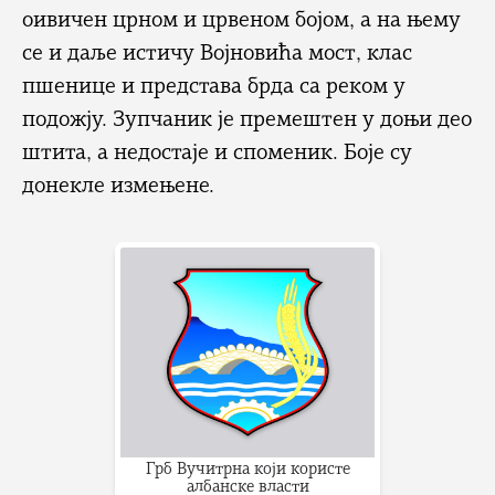
оивичен црном и црвеном бојом, а на њему
се и даље истичу Војновића мост, клас
пшенице и представа брда са реком у
подожју. Зупчаник је премештен у доњи део
штита, а недостаје и споменик. Боје су
донекле измењене.
Грб Вучитрна који користе
албанске власти