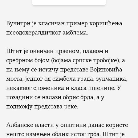
Вучитрн је класичан пример коришћења
псеодохералдичког амблема.
Штит је оивичен црвеном, плавом и
сребрном бојом (бојама српске тробојке), а
на њему се истичу представе Војиновића
моста, једног од симбола града, зупчаника,
некаквог споменика и класа пшенице. У
позадини се налази обрис брда, а у
подножју представа реке.
Албанске власти у општини данас користе
нешто измењен облик истог грба. Штит је