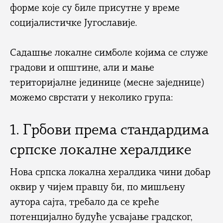
форме које су биле присутне у време
социјалистичке Југославије.
Садашње локалне симболе којима се служе
градови и општине, али и мање
територијалне јединице (месне заједнице)
можемо сврстати у неколико група:
1. Грбови према стандардима
српске локалне хералдике
Нова српска локална хералдика чини добар
оквир у чијем правцу би, по мишљену
аутора сајта, требало да се креће
потенцијално будуће усвајање градског,