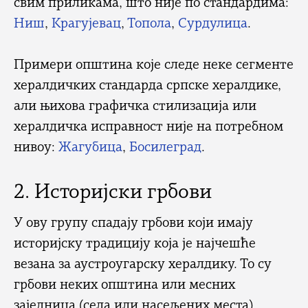
свим приликама, што није по стандардима:
Ниш
,
Крагујевац
,
Топола
,
Сурдулица
.
Примери општина које следе неке сегменте
хералдичких стандарда српске хералдике,
али њихова графичка стилизација или
хералдичка исправност није на потребном
нивоу:
Жагубица
,
Босилеград
.
2. Историјски грбови
У ову групу спадају грбови који имају
историјску традицију која је најчешће
везана за аустроугарску хералдику. То су
грбови неких општина или месних
заједница (села или насељених места)