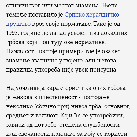
општинског или месног знамења. Њене
темеље поставило је
Српско хералдичко
друштво
кроз своје нормативе. Тако је од
1993. године до данас усвојен низ локалних
грбова који поштују ове нормативе.
Нажалост, постоје примери где је овакво
знамење званично усвојено, али његова
правилна употреба није увек присутна.
Најуочљивија карактеристика ових грбова
је њихова вишестепеност - постојање
неколико (обично три) нивоа грба: основног,
средњег и великог. Који ће се употребити,
зависи од потребе, степена службености
или свечаности прилике за коју се користи.