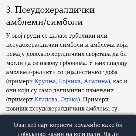
3. Псеудохералдички
амблеми/симболи
У овој групи се налазе грболики или
псеудохералдички симболи и амблеми који
немају довољно херлдичких својстава да би
могли да се назову грбовима. У њих спадају
амблеми-реликти социјалистичког доба
(примери
Крупња
,
Бојника
,
Апатина
), као и
они који су само делимично измењени
(примери
Кладова
,
Оџака
). Примери
новијих псеудохералдичких амблема су:
Мали Иђош
,
Алексинац
,
Велико Градиште
.
Овај веб сајт користи колачиће како би
побољшао начин на који ради. Да ли