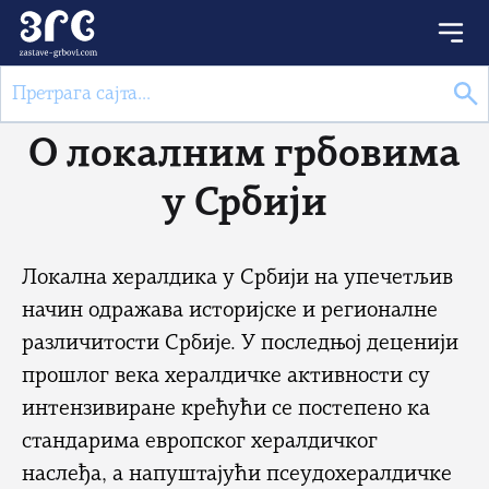
О локалним грбовима
у Србији
Локална хералдика у Србији на упечетљив
начин одражава историјске и регионалне
различитости Србије. У последњој деценији
прошлог века хералдичке активности су
интензивиране крећући се постепено ка
стандарима европског хералдичког
наслеђа, а напуштајући псеудохералдичке