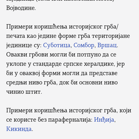
Војводине.
Примери коришћења историјског грба/
печата као једине форме грба територијане
јединице су:
Суботица
,
Сомбор
,
Вршац
.
Овакви грбови могли би потпуно да се
уклопе у стандарде српске хералдике, јер
би у оваквој форми могли да представе
средњи ниво грба, док би основни ниво
чинио штит.
Примери коришћења историјског грба, који
се користе без параферналија:
Инђија
,
Кикинда
.