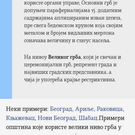
користе органи управе, Основни грб је
допуњен параферналијама тј. додатним
садржајима аплицираним изван штита,
пре свега бедемском круном која својим
металом и бројем видљивих мерлона
означава величину и статус насеља.
На нивоу
Великог грба
, који је свечан и
церемонијални грб, репрезент града и
највиших градских представника, а
чија је употреба крајње рестриктивна.
Неки примери:
Београд
,
Ариље
,
Раковица
,
Књажевац
,
Нови Београд
,
Шабац
.Примери
општина које користе велики ниво грба у