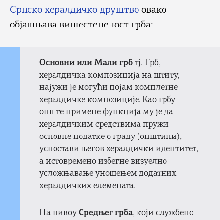
Српско хералдичко друштво
овако
објашњава вишестепеност грба:
Основни или Мали грб
тј. Грб,
хералдичка композиција на штиту,
најужи је могући појам комплетне
хералдичке композиције. Као грбу
опште примене функција му је да
хералдичким средствима пружи
основне податке о граду (општини),
успостави његов хералдички идентитет,
а истовремено избегне визуелно
усложњавање уношењем додатних
хералдичких елемената.
На нивоу
Средњег грба
, који службено