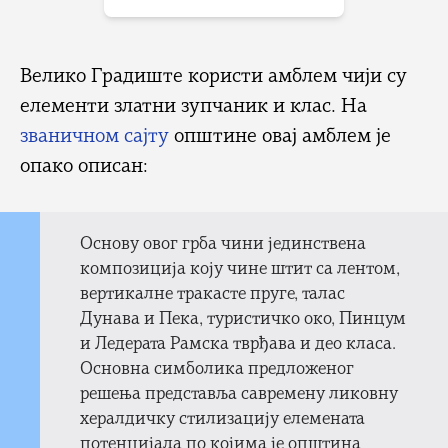
Велико Градиште користи амблем чији су
елементи златни зупчаник и клас. На
званичном сајту
општине овај амблем је
опако описан:
Основу овог грба чини јединствена
композиција коју чине штит са лентом,
вертикалне тракасте пруге, талас
Дунава и Пека, туристичко око, Пинцум
и Ледерата Рамска тврђава и део класа.
Основна симболика предложеног
решења представља савремену ликовну
хералдичку стилизацију елемената
потенцијала по којима је општина