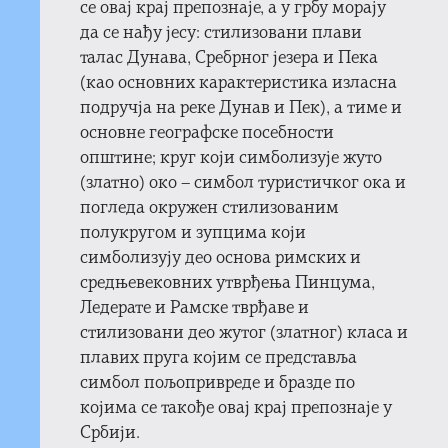
се овај крај препознаје, а у грбу морају
да се нађу јесу: стилизовани плави
талас Дунава, Сребрног језера и Пека
(као основних карактеристика изласна
подручја на реке Дунав и Пек), а тиме и
основне географске посебности
општине; круг који симболизује жуто
(златно) око – симбол туристичког ока и
погледа окружен стилизованим
полукругом и зупцима који
симболизују део основа римских и
средњевековних утврђења Пинцума,
Ледерате и Рамске тврђаве и
стилизовани део жутог (златног) класа и
плавих пруга којим се представља
симбол пољопривреде и бразде по
којима се такође овај крај препознаје у
Србији.