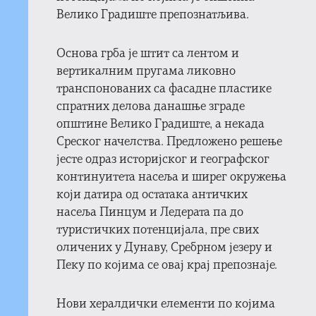
Велико Градиште препознатљива.
Основа грба је штит са лентом и
вертикалним пругама ликовно
транспонованих са фасадне пластике
спратних делова данашње зграде
општине Велико Градиште, а некада
Среског начелства. Предложено решење
јесте одраз историјског и географског
континуитета насеља и ширег окружења
који датира од остатака античких
насеља Пинцум и Ледерата па до
туристичких потенцијала, пре свих
оличених у Дунаву, Сребрном језеру и
Пеку по којима се овај крај препознаје.
Нови хералдички елементи по којима