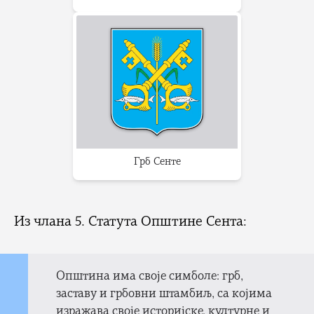
Грб Сенте
Из члана 5. Статута Општине Сента:
Општина има своје симболе: грб,
заставу и грбовни штамбиљ, са којима
изражава своје историјске, културне и