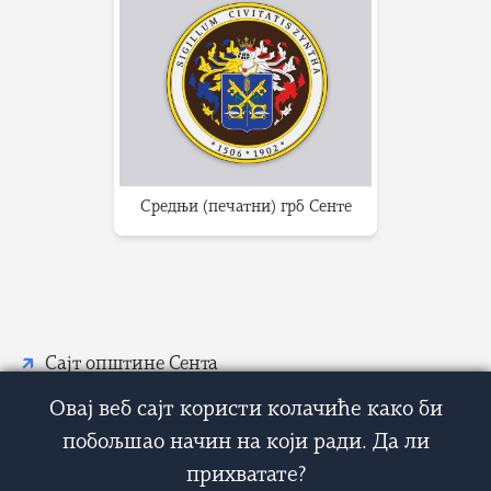
Средњи (печатни) грб Сенте
Сајт општине Сента
Овај веб сајт користи колачиће како би
побољшао начин на који ради. Да ли
прихватате?