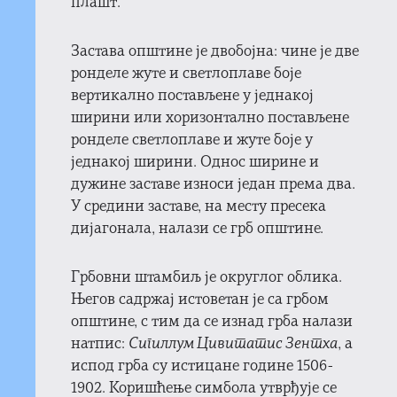
плашт.
Застава општине је двобојна: чине је две
ронделе жуте и светлоплаве боје
вертикално постављене у једнакој
ширини или хоризонтално постављене
ронделе светлоплаве и жуте боје у
једнакој ширини. Однос ширине и
дужине заставе износи један према два.
У средини заставе, на месту пресека
дијагонала, налази се грб општине.
Грбовни штамбиљ је округлог облика.
Његов садржај истоветан је са грбом
општине, с тим да се изнад грба налази
натпис:
Сигиллум Цивитатис Зентха
, а
испод грба су истицане године 1506-
1902. Коришћење симбола утврђује се