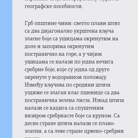
географске посебности.
Грб општине чини: светло плави штит
са два дијагонално укрштена кључа
златне боје са ушицама окренутим на
доле и запорима окренутим
постранично на горе, а у чијим
ушицама се налази по једна кечига
сребрне боје, које су једна од друге
окренуте у водоравном положају.
Између кључева по средини штита
уздиже се злаган клас пшенице са два
постранична зелена листа. Изнад штита
налази се кацига са спуштеним
визиром сребрнасте боје са круном. Са
десне стране штита налази се плаво-
златни, а са леве стране црвено-сребрни