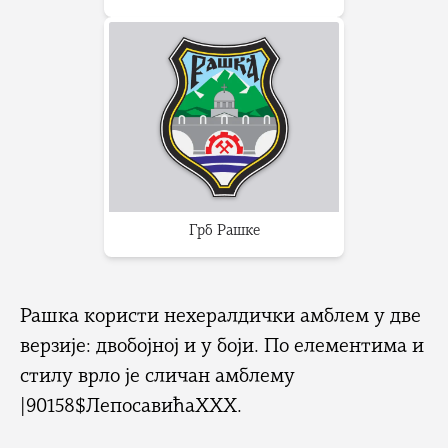
Грб Рашке
Рашка користи нехералдички амблем у две
верзије: двобојној и у боји. По елементима и
стилу врло је сличан амблему
|90158$ЛепосавићаXXX.