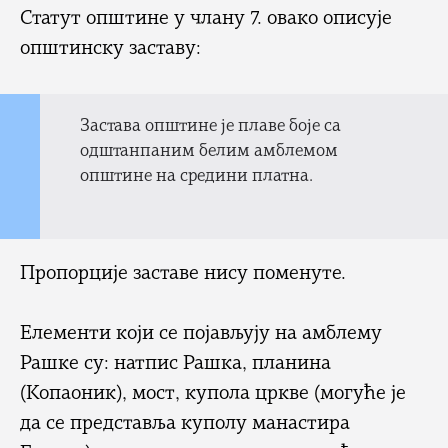
Статут општине у члану 7. овако описује
општинску заставу:
Застава општине је плаве боје са
одштанпаним белим амблемом
општине на средини платна.
Пропорције заставе нису поменуте.
Елементи који се појављују на амблему
Рашке су: натпис Рашка, планина
(Копаоник), мост, купола цркве (могуће је
да се представља куполу манастира