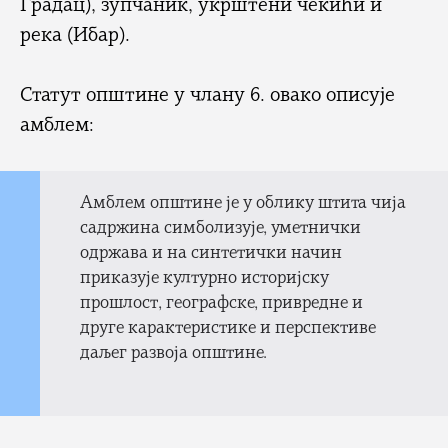
Градац), зупчаник, укрштени чекићи и
река (Ибар).
Статут општине у члану 6. овако описује
амблем:
Амблем општине је у облику штита чија
садржина симболизује, уметнички
одржава и на синтетички начин
приказује културно историјску
прошлост, географске, привредне и
друге карактеристике и перспективе
даљег развоја општине.