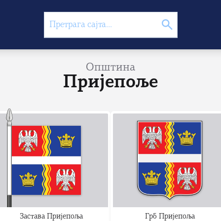
Општина
Пријепоље
Застава Пријепоља
Грб Пријепоља