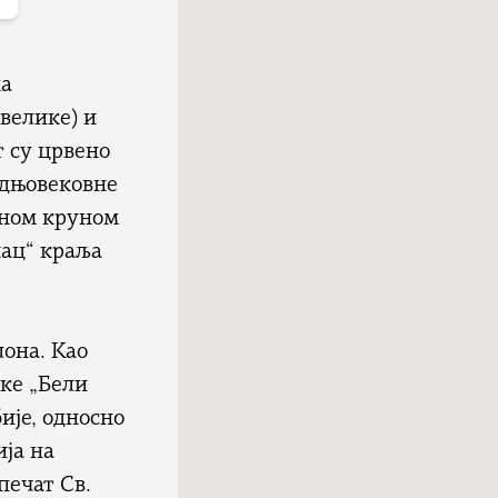
ма
велике) и
т су црвено
едњовековне
атном круном
нац“ краља
она. Као
ске „Бели
ије, односно
ија на
печат Св.