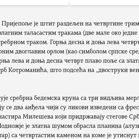
 Пријепоље је штит раздељен на четвртине три
латним таласастим тракама (две мале око једне 
ребрном траком. Горња десна и доња лева четвр
брним двоглавим орлом (као симболом српске ср
орња лева и доња десна четврт плаво поље са зл
грб Котроманића, што подсећа на „двоструки ве
је сребрна бедемска круна са три видљива мерл
ју се два анђела чији су ликови изведени са фре
настира Милешева који придржавају стегове Срб
одножје је златна шумом обрасла планина (алуз
ар) са четвртастим каменом на коме је утиснут 