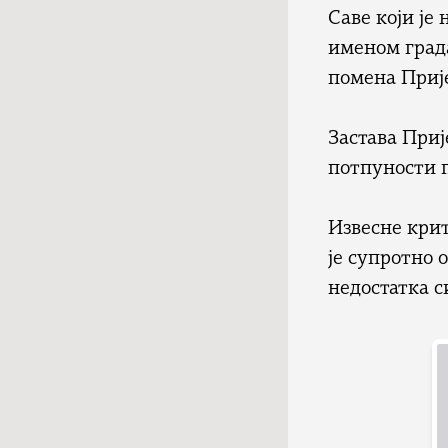
Саве који је
именом града
помена Приј
Застава Приј
потпуности 
Извесне крит
је супротно 
недостатка 