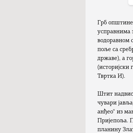
Грб општине
усправнима з
водоравном с
поље са сре
државе), а г
(историјски 
Твртка И).
Штит надвису
чувари јавља
анђео“ из ма
Пријепоља. П
планину Злат