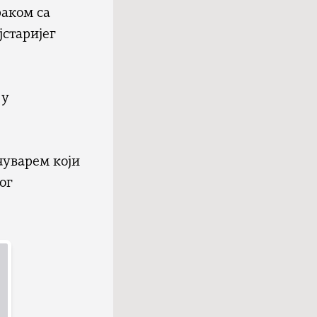
раком са
јстаријег
 у
чуварем који
ог