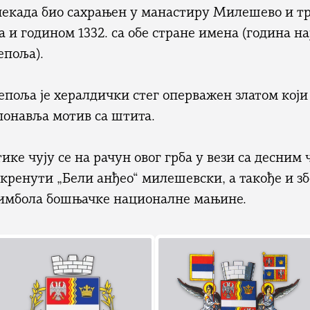
 некада био сахрањен у манастиру Милешево и т
 и годином 1332. са обе стране имена (година на
епоља).
епоља је хералдички стег оперважен златом који
понавља мотив са штита.
ике чују се на рачун овог грба у вези са десним 
окренути „Бели анђео“ милешевски, а такође и зб
симбола бошњачке националне мањине.