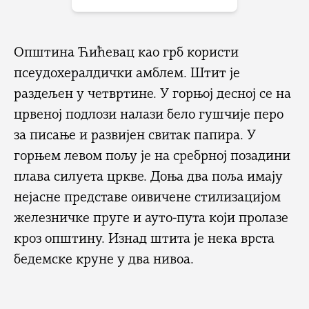
Општина Ћићевац као грб користи
псеудохералдички амблем. Штит је
раздељен у четвртине. У горњој десној се на
црвеној подлози налази бело гушчије перо
за писање и развијен свитак папира. У
горњем левом пољу је на сребрној позадини
плава силуета цркве. Доња два поља имају
нејасне представе оивичене стилизацијом
железничке пруге и ауто-пута који пролазе
кроз општину. Изнад штита је нека врста
бедемске круне у два нивоа.