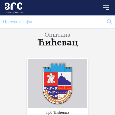
Општина
Ћићевац
Грб Ћићевца