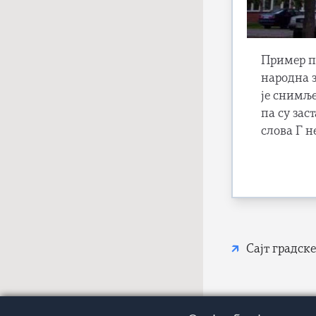
Пример п
народна з
је снимље
па су зас
слова Г 
Сајт градск