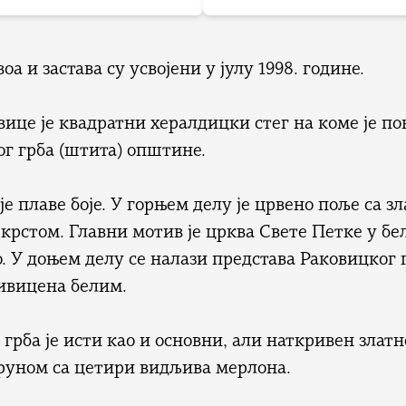
оа и застава су усвојени у јулу 1998. године.
вице је квадратни хералдицки стег на коме је п
ог грба (штита) општине.
је плаве боје. У горњем делу је црвено поље са з
рстом. Главни мотив је црква Свете Петке у бело
. У доњем делу се налази представа Раковицког 
оивицена белим.
грба је исти као и основни, али наткривен злат
руном са цетири видљива мерлона.