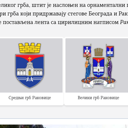
ликог грба, штит је наслоњен на орнаментални 
ри грба који придржавају стегове Београда и Ра
је постављена лента са цирилицним натписом
Ра
Средњи грб Раковице
Велики грб Раковице