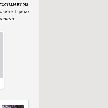
постамент на
ковице. Преко
ковица
.