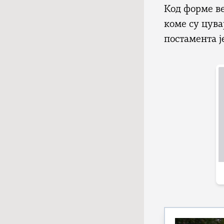
Код форме ве
коме су цува
постамента 