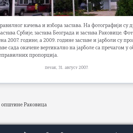
равилног качења и избора застава. На фотографији су 
астава Србије, застава Београда и застава Раковице. Фо
на 2007. године, а 2009. године заставе и јарболи су пр
таве сада окачене вертикално на јарболе са пречагом у 
неправилних пропорција.
петак, 31. август 2007.
е општине Раковица