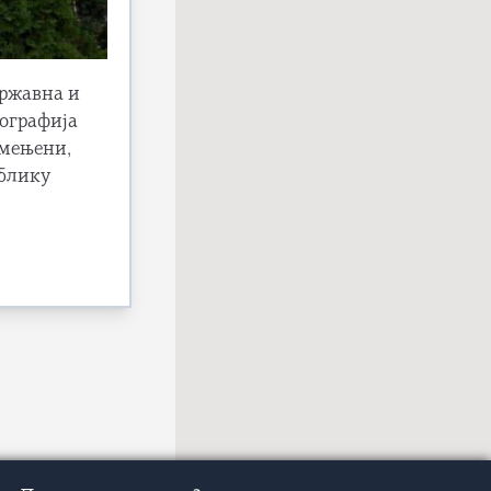
државна и
тографија
омењени,
облику