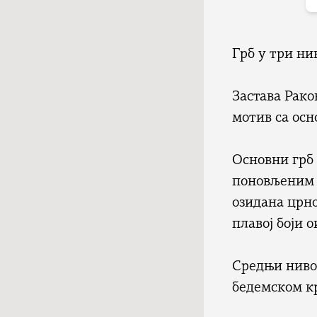
Грб у три нив
Застава Рако
мотив са осн
Основни грб 
поновљеним к
озидана црно
плавој боји 
Средњи ниво 
бедемском к