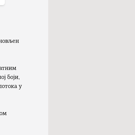
оновљен
латним
ј боји,
потока у
ном